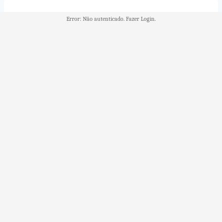
Skip
to
Error: Não autenticado. Fazer Login.
content